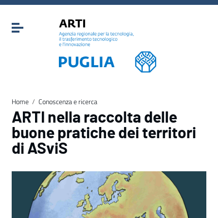
Vai ai contenuti
Vai al menu di navigazione
Attiva / disattiva la navigazione
Vai al footer
Home
/
Conoscenza e ricerca
ARTI nella raccolta delle
buone pratiche dei territori
di ASviS