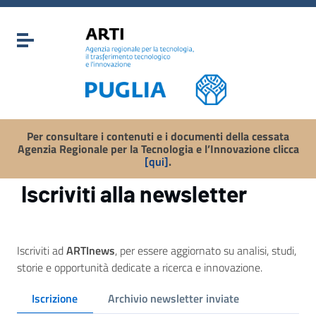
Vai ai contenuti
Vai al menu di navigazione
Attiva / disattiva la navigazione
Vai al footer
Per consultare i contenuti e i documenti della cessata
Agenzia Regionale per la Tecnologia e l’Innovazione clicca
[qui]
.
Iscriviti alla newsletter
Iscriviti ad
ARTInews
, per essere aggiornato su analisi, studi,
storie e opportunità dedicate a ricerca e innovazione.
Iscrizione
Archivio newsletter inviate