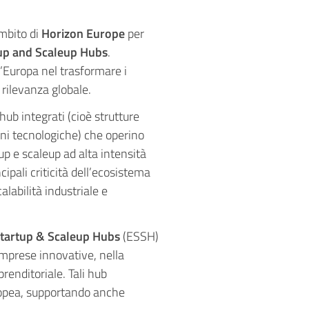
mbito di
Horizon Europe
per
up and Scaleup Hubs
.
l’Europa nel trasformare i
 rilevanza globale.
ub integrati (cioè strutture
oni tecnologiche) che operino
tup e scaleup ad alta intensità
cipali criticità dell’ecosistema
alabilità industriale e
tartup & Scaleup Hubs
(ESSH)
prese innovative, nella
prenditoriale. Tali hub
ropea, supportando anche