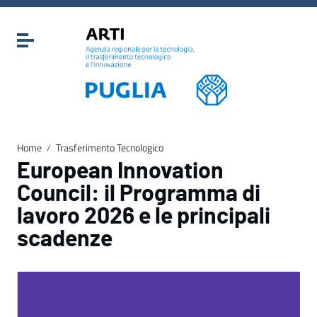
Vai ai contenuti
Vai al menu di navigazione
Attiva / disattiva la navigazione
Vai al footer
Home
/
Trasferimento Tecnologico
European Innovation
Council: il Programma di
lavoro 2026 e le principali
scadenze