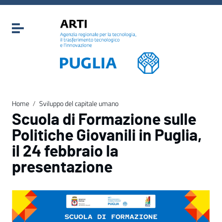
Vai ai contenuti
Vai al menu di navigazione
Attiva / disattiva la navigazione
Vai al footer
Home
/
Sviluppo del capitale umano
Scuola di Formazione sulle
Politiche Giovanili in Puglia,
il 24 febbraio la
presentazione