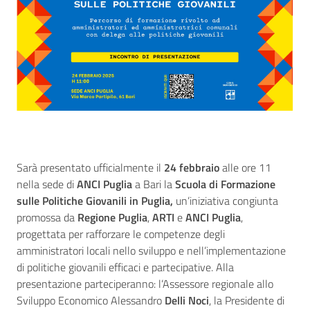
Sarà presentato ufficialmente il
24 febbraio
alle ore 11
nella sede di
ANCI Puglia
a Bari la
Scuola di Formazione
sulle Politiche Giovanili in Puglia,
un’iniziativa congiunta
promossa da
Regione Puglia
,
ARTI
e
ANCI Puglia
,
progettata per rafforzare le competenze degli
amministratori locali nello sviluppo e nell’implementazione
di politiche giovanili efficaci e partecipative. Alla
presentazione parteciperanno: l’Assessore regionale allo
Sviluppo Economico Alessandro
Delli Noci
, la Presidente di