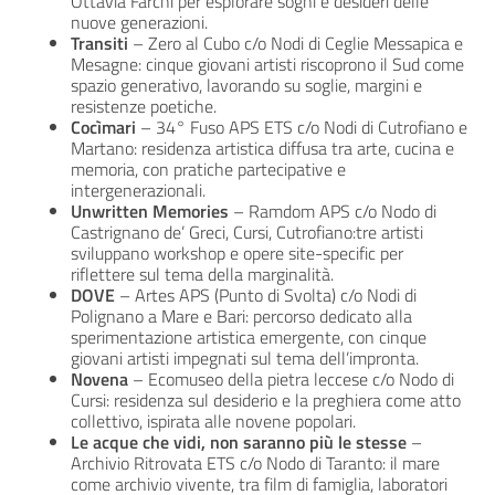
Ottavia Farchi per esplorare sogni e desideri delle
nuove generazioni.
Transiti
– Zero al Cubo c/o Nodi di Ceglie Messapica e
Mesagne: cinque giovani artisti riscoprono il Sud come
spazio generativo, lavorando su soglie, margini e
resistenze poetiche.
Cocìmari
– 34° Fuso APS ETS c/o Nodi di Cutrofiano e
Martano: residenza artistica diffusa tra arte, cucina e
memoria, con pratiche partecipative e
intergenerazionali.
Unwritten Memories
– Ramdom APS c/o Nodo di
Castrignano de’ Greci, Cursi, Cutrofiano:tre artisti
sviluppano workshop e opere site-specific per
riflettere sul tema della marginalità.
DOVE
– Artes APS (Punto di Svolta) c/o Nodi di
Polignano a Mare e Bari: percorso dedicato alla
sperimentazione artistica emergente, con cinque
giovani artisti impegnati sul tema dell’impronta.
Novena
– Ecomuseo della pietra leccese c/o Nodo di
Cursi: residenza sul desiderio e la preghiera come atto
collettivo, ispirata alle novene popolari.
Le acque che vidi, non saranno più le stesse
–
Archivio Ritrovata ETS c/o Nodo di Taranto: il mare
come archivio vivente, tra film di famiglia, laboratori