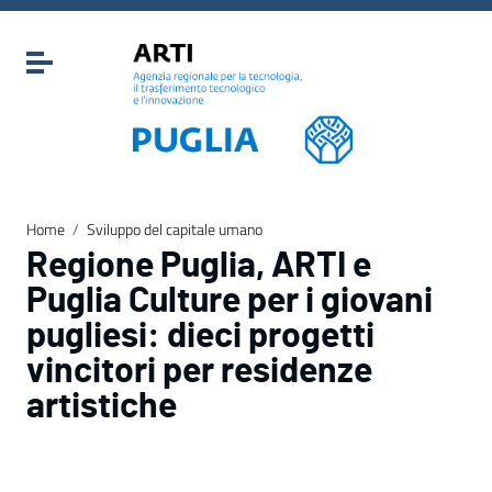
Vai ai contenuti
Vai al menu di navigazione
Attiva / disattiva la navigazione
Vai al footer
Home
/
Sviluppo del capitale umano
Regione Puglia, ARTI e
Puglia Culture per i giovani
pugliesi: dieci progetti
vincitori per residenze
artistiche