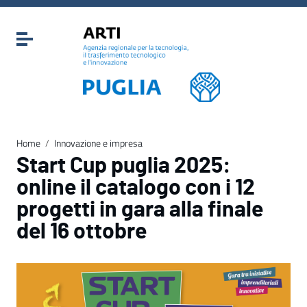
Vai ai contenuti
Vai al menu di navigazione
Attiva / disattiva la navigazione
Vai al footer
Home
/
Innovazione e impresa
Start Cup puglia 2025:
online il catalogo con i 12
progetti in gara alla finale
del 16 ottobre