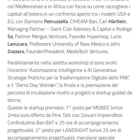
nel Mediterraneo e in Africa con focus su come raccogliere i
capitali all’estero in un confronto aperto tra i modelli USA e
EU, con Damiano
Petruzzella
, CIHEAM Bari, Carl
Härtlein
,
Managing Partner – Saint Clair Advisory & Capital e Rodrigo
Sa
, Partner Mergus Ventures, Founder Hyperloop, Lucio
Lanucara
, Professore University of New Mexico e John
Zozzaro
, Founder/President, MediaTech Ventures.
Parallelamente nella saletta workshop si sono svolti:
l’incontro “Automazione Intelligente e AI Generativa:
Strategie Pratiche per la Trasformazione Digitale delle PMI”,
e il “Demo Day Womən”, la finale e la premiazione del
percorso di incubazione rivolto a progetti e startup guidati da
donne.
Queste le startup premiate: 1° posto per MOBEE (vince
2mila euro offerto da Pink Talk con Giovani Imprenditori
Confindustria Bari BAT e 25 ore di accompagnamento
progettuale); 2° posto per LANDSIGHT (vince 25 ore di
accompagnamento progettuale); menzione speciale