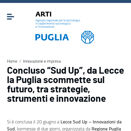
Vai ai contenuti
Vai al menu di navigazione
Attiva / disattiva la navigazione
Vai al footer
Home
/
Innovazione e impresa
Concluso “Sud Up”, da Lecce
la Puglia scommette sul
futuro, tra strategie,
strumenti e innovazione
Si è conclusa il 20 giugno a
Lecce Sud Up – Innovazioni da
Sud
, kermesse di due giorni, organizzata da
Regione Puglia