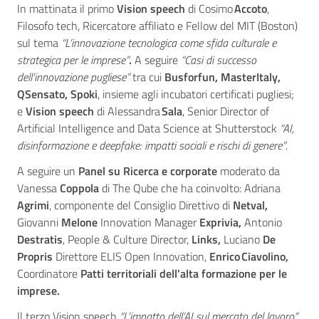
In mattinata il primo
Vision speech
di Cosimo
Accoto
,
Filosofo tech, Ricercatore affiliato e Fellow del MIT (Boston)
sul tema
“L’innovazione tecnologica come sfida culturale e
strategica per le imprese”
.
A seguire
“Casi di successo
dell’innovazione pugliese”
tra cui
Busforfun,
MasterItaly,
QSensato, Spoki
, insieme agli incubatori certificati pugliesi;
e
Vision speech
di Alessandra
Sala
, Senior Director of
Artificial Intelligence and Data Science at Shutterstock
“AI,
disinformazione e deepfake: impatti sociali e rischi di genere”
.
A seguire un
Panel su Ricerca e corporate
moderato da
Vanessa
Coppola
di The Qube che ha coinvolto: Adriana
Agrimi
, componente del Consiglio Direttivo di
Netval,
Giovanni
Melone
Innovation Manager
Exprivia,
Antonio
Destratis
, People & Culture Director,
Links,
Luciano
De
Propris
Direttore ELIS Open Innovation,
Enrico Ciavolino,
Coordinatore
Patti territoriali dell’alta formazione per le
imprese.
Il terzo Vision speech
“L’impatto dell’AI sul mercato del lavoro”