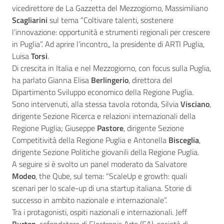
vicedirettore de La Gazzetta del Mezzogiorno, Massimiliano
Scagliarini
sul tema “Coltivare talenti, sostenere
l’innovazione: opportunità e strumenti regionali per crescere
in Puglia”. Ad aprire l’incontro,, la presidente di ARTI Puglia,
Luisa
Torsi
.
Di crescita in Italia e nel Mezzogiorno, con focus sulla Puglia,
ha parlato Gianna Elisa
Berlingerio
, direttora del
Dipartimento Sviluppo economico della Regione Puglia.
Sono intervenuti, alla stessa tavola rotonda, Silvia
Visciano
,
dirigente Sezione Ricerca e relazioni internazionali della
Regione Puglia; Giuseppe
Pastore
, dirigente Sezione
Competitività della Regione Puglia e Antonella
Bisceglia
,
dirigente Sezione Politiche giovanili della Regione Puglia.
A seguire si è svolto un panel moderato da Salvatore
Modeo
, the Qube, sul tema: “ScaleUp e growth: quali
scenari per lo scale-up di una startup italiana. Storie di
successo in ambito nazionale e internazionale”.
Tra i protagonisti, ospiti nazionali e internazionali. Jeff
Burton
, cofondatore di Electronic Arts (EA), società di