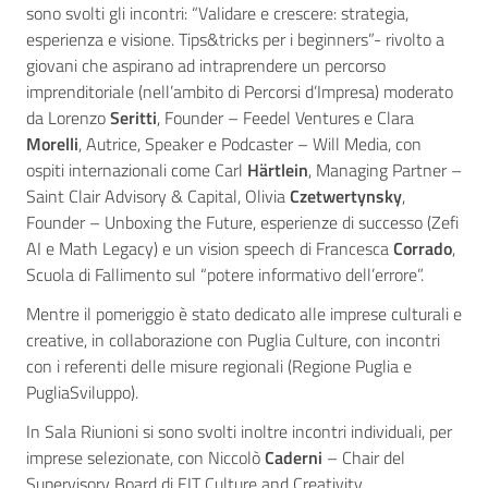
sono svolti gli incontri: “Validare e crescere: strategia,
esperienza e visione. Tips&tricks per i beginners”- rivolto a
giovani che aspirano ad intraprendere un percorso
imprenditoriale (nell’ambito di Percorsi d’Impresa) moderato
da Lorenzo
Seritti
, Founder – Feedel Ventures e Clara
Morelli
, Autrice, Speaker e Podcaster – Will Media, con
ospiti internazionali come Carl
Härtlein
, Managing Partner –
Saint Clair Advisory & Capital, Olivia
Czetwertynsky
,
Founder – Unboxing the Future, esperienze di successo (Zefi
AI e Math Legacy) e un vision speech di Francesca
Corrado
,
Scuola di Fallimento sul “potere informativo dell’errore”.
Mentre il pomeriggio è stato dedicato alle imprese culturali e
creative, in collaborazione con Puglia Culture, con incontri
con i referenti delle misure regionali (Regione Puglia e
PugliaSviluppo).
In Sala Riunioni si sono svolti inoltre incontri individuali, per
imprese selezionate, con Niccolò
Caderni
– Chair del
Supervisory Board di EIT Culture and Creativity.