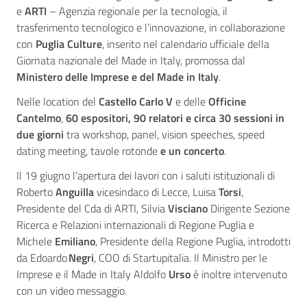
e
ARTI
– Agenzia regionale per la tecnologia, il
trasferimento tecnologico e l’innovazione, in collaborazione
con
Puglia Culture
, inserito nel calendario ufficiale della
Giornata nazionale del Made in Italy, promossa dal
Ministero delle Imprese e del Made in Italy
.
Nelle location del
Castello Carlo V
e delle
Officine
Cantelmo
,
60 espositori, 90 relatori e circa 30 sessioni in
due giorni
tra workshop, panel, vision speeches, speed
dating meeting, tavole rotonde
e un concerto
.
Il 19 giugno l’apertura dei lavori con i saluti istituzionali di
Roberto
Anguilla
vicesindaco
di Lecce, Luisa
Torsi
,
Presidente del Cda di ARTI,
Silvia
Visciano
Dirigente Sezione
Ricerca e Relazioni internazionali di Regione Puglia e
Michele
Emiliano
, Presidente della Regione Puglia, introdotti
da Edoardo
Negri
, COO di Startupitalia. Il Ministro per le
Imprese e il Made in Italy Aldolfo
Urso
è inoltre intervenuto
con un video messaggio.