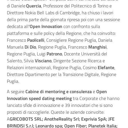
d
i Daniele
Quercia
, Professore del Politecnico di Torino e
Direttore Nokia Bell Labs di Cambridge, ha chiuso i lavori
della prima parte della giornata ripresa poi con una s
essione
dedicata all
‘Open Innovation
con
confronto sulla
piattaforma e sulle policy della Regione, che ha coinvolto:
Francesco
Paolicelli
, Consigliere Regione Puglia, Daniela
Manuela
Di Dio
, Regione Puglia, Francesco
Manghisi
,
Regione Puglia, Luigi
Patrono
, Docente Università del
Salento, Silvia
Visciano
, Dirigente Sezione Ricerca e
Relazioni internazionali, Regione Puglia, Cosimo
Elefante
,
Direttore Dipartimento per la Transizione Digitale, Regione
Puglia.
A seguire
Cabine di mentoring e consulenza
e
Open
Innovation speed dating meeting
tra Corporate che hanno
lanciato sfide di innovazione e 39 innovatori che si sono
proposti di raccoglierle. Queste le aziende coinvolte:
A
GRICOBOTS SRL; AnotheReality Srl; Exprivia SpA; JFE
BRINDISI S.r.l; Leonardo spa; Open Fiber; Planetek Italia;