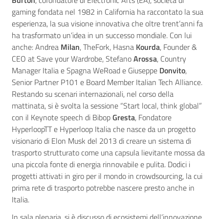
gaming fondata nel 1982 in California ha raccontato la sua
esperienza, la sua visione innovativa che oltre trent’anni fa
ha trasformato un’idea in un successo mondiale. Con lui
anche: Andrea
Milan
, TheFork, Hasna
Kourda
, Founder &
CEO at Save your Wardrobe, Stefano
Arossa
, Country
Manager Italia e Spagna WeRoad e Giuseppe
Donvito
,
Senior Partner P101 e Board Member Italian Tech Alliance.
Restando su scenari internazionali, nel corso della
mattinata, si è svolta la sessione “Start local, think global”
con il Keynote speech di Bibop
Gresta
, Fondatore
HyperloopTT e Hyperloop Italia che nasce da un progetto
visionario di Elon Musk del 2013 di creare un sistema di
trasporto strutturato come una capsula lievitante mossa da
una piccola fonte di energia rinnovabile e pulita. Dodici i
progetti attivati in giro per il mondo in crowdsourcing, la cui
prima rete di trasporto potrebbe nascere presto anche in
Italia.
In sala plenaria, si è discusso di ecosistemi dell’innovazione