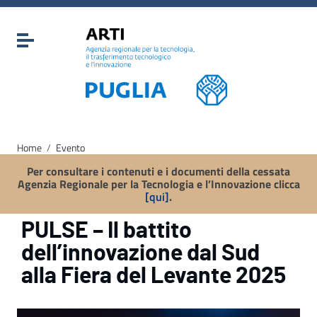
Vai ai contenuti
Vai al menu di navigazione
Attiva / disattiva la navigazione
Vai al footer
Home
/
Evento
Per consultare i contenuti e i documenti della cessata
Agenzia Regionale per la Tecnologia e l’Innovazione clicca
[qui]
.
PULSE – Il battito
dell’innovazione dal Sud
alla Fiera del Levante 2025