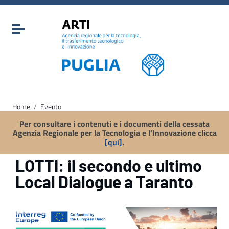
Vai ai contenuti
Vai al menu di navigazione
Attiva / disattiva la navigazione
Vai al footer
Home
/
Evento
Per consultare i contenuti e i documenti della cessata
Agenzia Regionale per la Tecnologia e l’Innovazione clicca
[qui]
.
LOTTI: il secondo e ultimo
Local Dialogue a Taranto