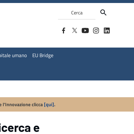
Cerca
apitale umano
EU Bridge
e l’Innovazione clicca
[qui]
.
icerca e