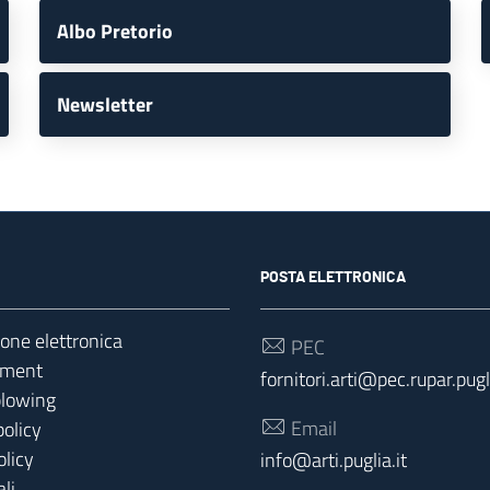
Albo Pretorio
Newsletter
POSTA ELETTRONICA
ione elettronica
PEC
yment
fornitori.arti@pec.rupar.pugli
blowing
Email
policy
olicy
info@arti.puglia.it
li