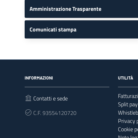
Amministrazione Trasparente
Comunicati stampa
INFORMAZIONI
UTILITÀ
Fatturaz
Contatti e sede
Split pa
Whistle
C.F.
93554120720
Privacy 
Cookie p
Note lega