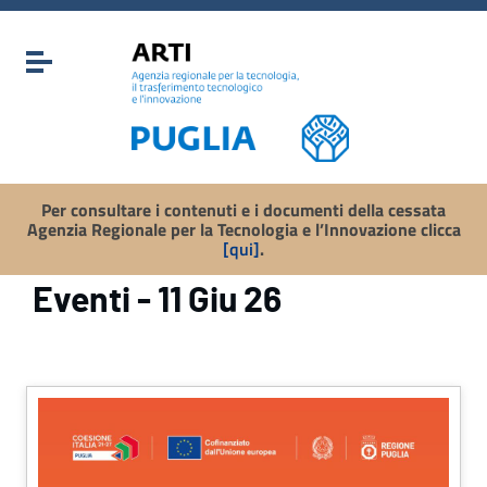
Vai ai contenuti
Vai al menu di navigazione
Attiva / disattiva la navigazione
Vai al footer
Per consultare i contenuti e i documenti della cessata
Agenzia Regionale per la Tecnologia e l’Innovazione clicca
[qui]
.
Eventi - 11 Giu 26