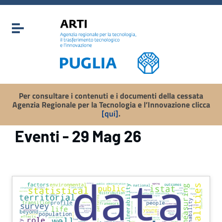
Vai ai contenuti
Vai al menu di navigazione
Attiva / disattiva la navigazione
Vai al footer
Per consultare i contenuti e i documenti della cessata
Agenzia Regionale per la Tecnologia e l’Innovazione clicca
[qui]
.
Eventi - 29 Mag 26