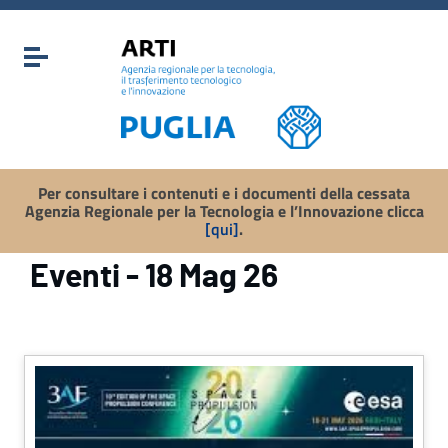
Vai ai contenuti
Vai al menu di navigazione
Attiva / disattiva la navigazione
Vai al footer
Per consultare i contenuti e i documenti della cessata
Agenzia Regionale per la Tecnologia e l’Innovazione clicca
[qui]
.
Eventi - 18 Mag 26