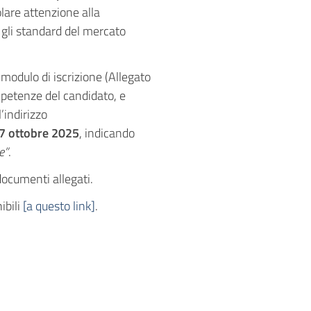
olare attenzione alla
n gli standard del mercato
odulo di iscrizione (Allegato
ompetenze del candidato, e
l’indirizzo
17 ottobre 2025
, indicando
e”
.
documenti allegati.
ibili
[a questo link]
.