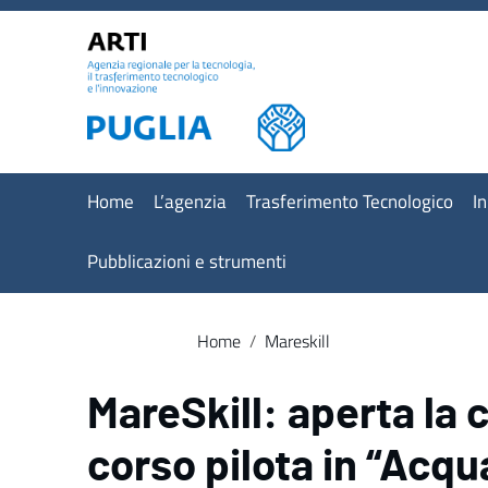
Vai ai contenuti
Vai al menu di navigazione
Vai al footer
Home
L’agenzia
Trasferimento Tecnologico
I
Pubblicazioni e strumenti
Home
/
Mareskill
MareSkill: aperta la c
corso pilota in “Acqu