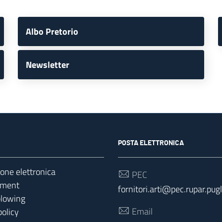
Albo Pretorio
Newsletter
POSTA ELETTRONICA
ione elettronica
PEC
yment
fornitori.arti@pec.rupar.pugli
blowing
Email
policy