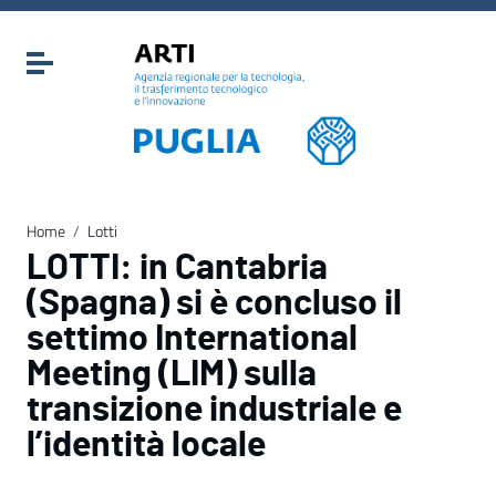
Vai ai contenuti
Vai al menu di navigazione
Attiva / disattiva la navigazione
Vai al footer
Home
/
Lotti
LOTTI: in Cantabria
(Spagna) si è concluso il
settimo International
Meeting (LIM) sulla
transizione industriale e
l’identità locale