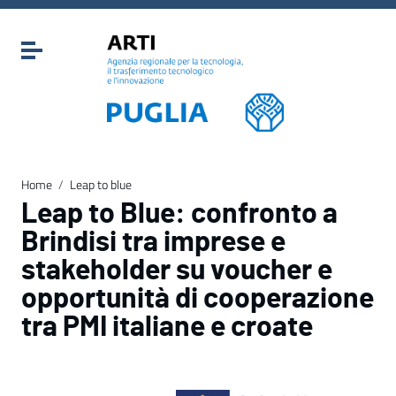
Vai ai contenuti
Vai al menu di navigazione
Attiva / disattiva la navigazione
Vai al footer
Home
/
Leap to blue
Leap to Blue: confronto a
Brindisi tra imprese e
stakeholder su voucher e
opportunità di cooperazione
tra PMI italiane e croate