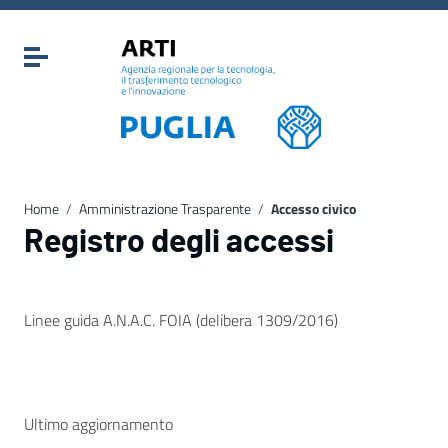
Vai ai contenuti
Vai al menu di navigazione
Attiva / disattiva la navigazione
Vai al footer
Home
/
Amministrazione Trasparente
/
Accesso civico
Registro degli accessi
Linee guida A.N.A.C. FOIA (delibera 1309/2016)
Ultimo aggiornamento