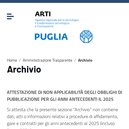
Vai ai contenuti
Vai al menu di navigazione
Attiva / disattiva la navigazione
Vai al footer
Home
/
Amministrazione Trasparente
/
Archivio
Archivio
ATTESTAZIONE DI NON APPLICABILITÀ DEGLI OBBLIGHI DI
PUBBLICAZIONE PER GLI ANNI ANTECEDENTI IL 2025
Si attesta che la presente sezione “Archivio” non contiene
dati, atti o informazioni relativi a procedure di affidamento,
gare e contratti per gli anni antecedenti al 2025 (incluso