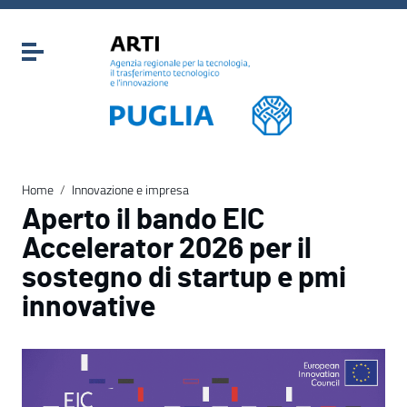
Vai ai contenuti
Vai al menu di navigazione
Attiva / disattiva la navigazione
Vai al footer
Home
/
Innovazione e impresa
Aperto il bando EIC
Accelerator 2026 per il
sostegno di startup e pmi
innovative