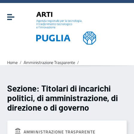
Vai ai contenuti
Vai al menu di navigazione
Attiva / disattiva la navigazione
Vai al footer
Home
/
Amministrazione Trasparente
/
Sezione:
Titolari di incarichi
politici, di amministrazione, di
direzione o di governo
AMMINISTRAZIONE TRASPARENTE