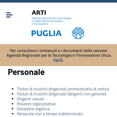
Vai ai contenuti
Vai al menu di navigazione
Attiva / disattiva la navigazione
Vai al footer
Per consultare i contenuti e i documenti della cessata
Agenzia Regionale per la Tecnologia e l’Innovazione clicca
[qui]
.
Personale
Titolari di incarichi dirigenziali amministrativi di vertice
Titolari di incarichi dirigenziali (dirigenti non generali)
Dirigenti cessati
Posizioni organizzative
Dotazione organica
Personale non a tempo indeterminato