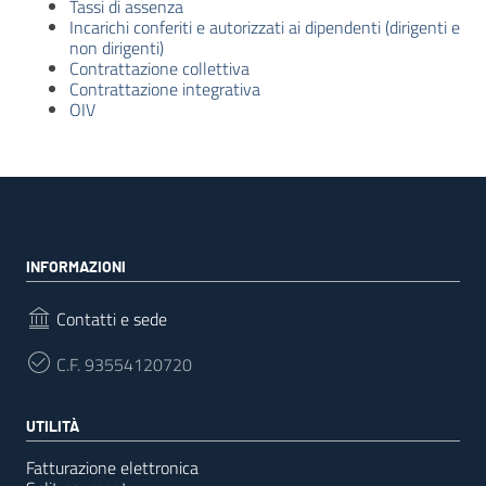
Tassi di assenza
Incarichi conferiti e autorizzati ai dipendenti (dirigenti e
non dirigenti)
Contrattazione collettiva
Contrattazione integrativa
OIV
INFORMAZIONI
Contatti e sede
C.F.
93554120720
UTILITÀ
Fatturazione elettronica