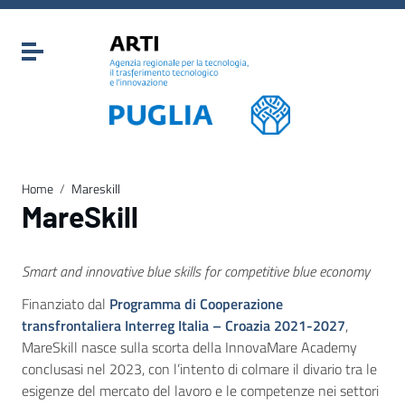
Vai ai contenuti
Vai al menu di navigazione
Attiva / disattiva la navigazione
Vai al footer
Home
/
Mareskill
MareSkill
Smart and innovative blue skills for competitive blue economy
Finanziato dal
Programma di Cooperazione
transfrontaliera Interreg Italia – Croazia 2021-2027
,
MareSkill nasce sulla scorta della InnovaMare Academy
conclusasi nel 2023, con l’intento di colmare il divario tra le
esigenze del mercato del lavoro e le competenze nei settori