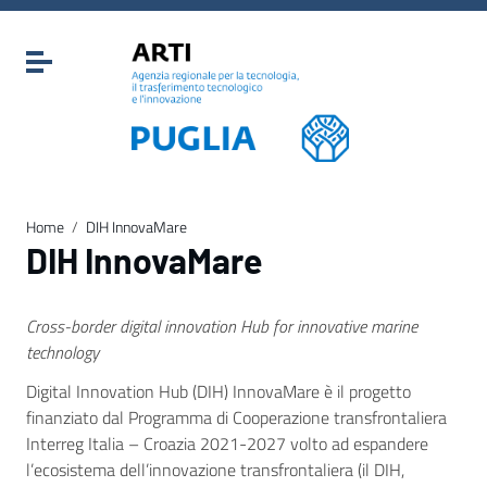
Vai ai contenuti
Vai al menu di navigazione
Attiva / disattiva la navigazione
Vai al footer
Home
/
DIH InnovaMare
DIH InnovaMare
Cross-border digital innovation Hub for innovative marine
technology
Digital Innovation Hub (DIH) InnovaMare è il progetto
finanziato dal Programma di Cooperazione transfrontaliera
Interreg Italia – Croazia 2021-2027 volto ad espandere
l’ecosistema dell’innovazione transfrontaliera (il DIH,